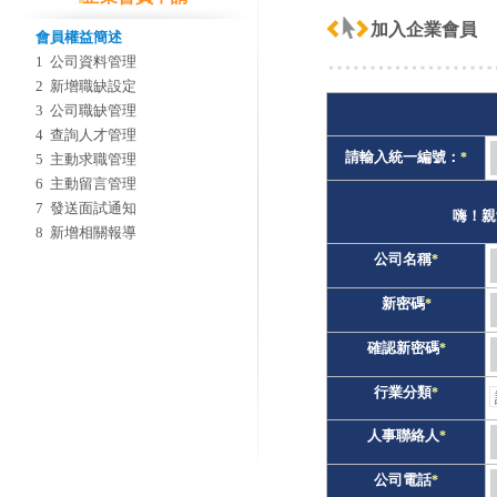
加入企業會員
會員權益簡述
1 公司資料管理
2 新增職缺設定
3 公司職缺管理
4 查詢人才管理
請輸入統一編號：
*
5 主動求職管理
6 主動留言管理
7 發送面試通知
嗨！親
8 新增相關報導
公司名稱
*
新密碼
*
確認新密碼
*
行業分類
*
人事聯絡人
*
公司電話
*